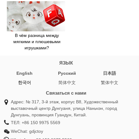
В чём разница между
мягкими и плюшевыми
игрушками?
ЯЗЫК
English
Pусский
日本語
한국어
简体中文
繁体中文
Связаться с нами
Адрес: № 317, 3-й этаж, корпус B8, Художественный
выставочный центр Дунгуаня, улица Наньчэн, город
Дунгуань, провинция Гуандун, Китай.
ТЕЛ:
+86 150 9975 5569
WeChat:
gdjctoy