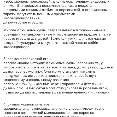
изображением персонажей из фильмов, телешоу, видеоигр и
аниме. Эти предметы позволяют фанатам владеть
осязаемыми копиями любимых персонажей, а ограниченные
тиражи могут стать ценными предметами
коллекционирования.
дизайнерские игрушки:
Многие плюшевые куклы разрабатываются художниками и
брендами как декоративные и коллекционные предметы, а не
просто игрушки для детей. Такие фигурки являются частью
«модной культуры» и могут стать важной частью хобби
коллекционера.
3. элемент творческой игры
рассказывание историй: плюшевые куклы, особенно те, у
которых есть особые характеры или одежда, могут пробудить в
детях творческую игру. Они могут стать спутниками в
придуманных историях и приключениях, способствуя
творческому и социальному развитию.
ролевые игры: уникальные черты характера и детальный
дизайн плюшевых кукол могут стимулировать ролевые игры,
позволяя детям исследовать различные личности и ситуации.
4. символ «милой культуры»
эмоциональная экономика: значение слова «плюш» тесно
связано с «экономикой миловидности», где спрос на
очаровательные вещи движет рынком. Мягкий,