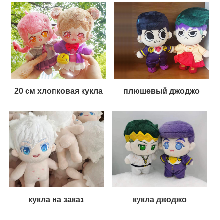
20 см хлопковая кукла
плюшевый джоджо
кукла на заказ
кукла джоджо