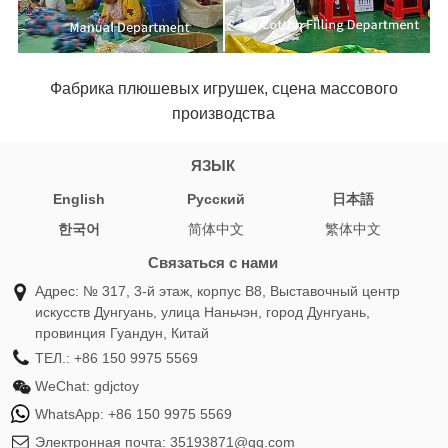
Фабрика плюшевых игрушек, сцена массового
производства
ЯЗЫК
English
Pусский
日本語
한국어
简体中文
繁体中文
Связаться с нами
Адрес: № 317, 3-й этаж, корпус B8, Выставочный центр
искусств Дунгуань, улица Наньчэн, город Дунгуань,
провинция Гуандун, Китай
ТЕЛ.:
+86 150 9975 5569
WeChat:
gdjctoy
WhatsApp:
+86 150 9975 5569
Электронная почта:
35193871@qq.com