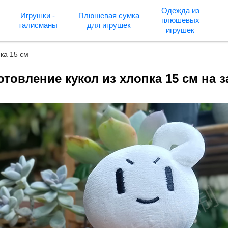
Одежда из
Игрушки -
Плюшевая сумка
плюшевых
талисманы
для игрушек
игрушек
пка 15 см
отовление кукол из хлопка 15 см на з