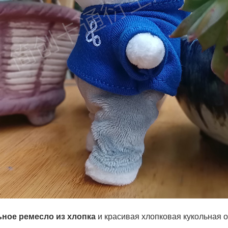
ьное ремесло из хлопка
и красивая хлопковая
кукольная 