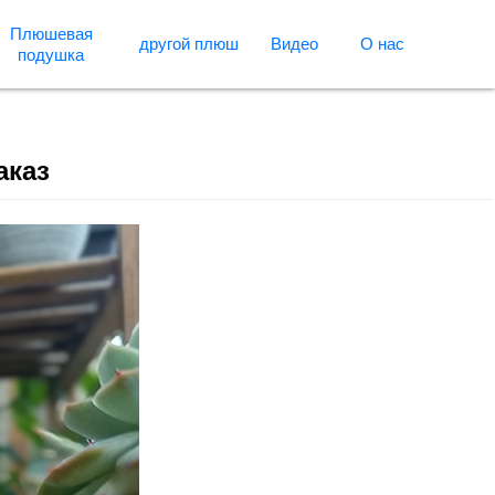
Плюшевая
другой плюш
Видео
О нас
подушка
аказ