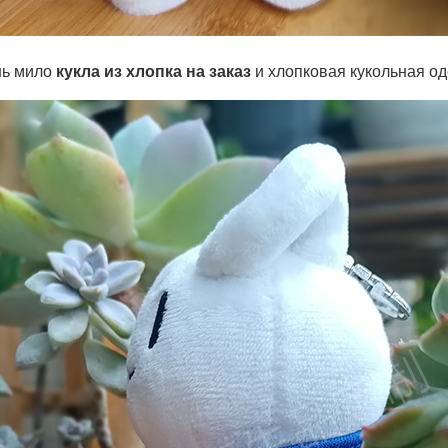
нь мило
кукла из хлопка на заказ
и
хлопковая кукольная о