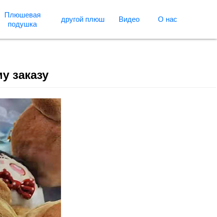
Плюшевая
другой плюш
Видео
О нас
подушка
у заказу