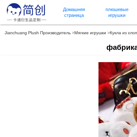
Домашняя
плюшевые
страница
игрушки
Jianchuang Plush Производитель
Мягкие игрушки
Кукла из хло
фабрика