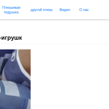
Плюшевая
другой плюш
Видео
О нас
подушка
-игрушк