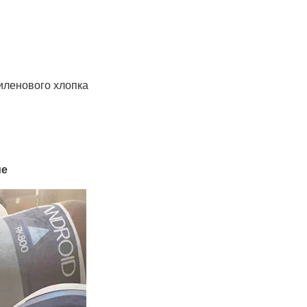
иленового хлопка
ме